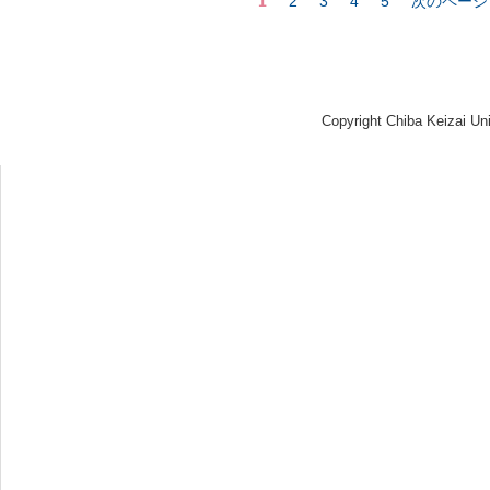
1
2
3
4
5
次のページ
Copyright Chiba Keizai Uni