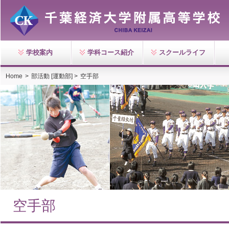
学校案内
学科コース紹介
スクールライフ
Home
>
部活動 [運動部] >
空手部
空手部