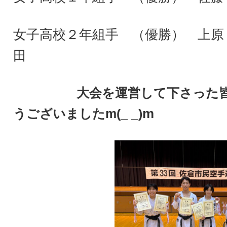
女子高校２年組手 （優勝） 上原
田
大会を運営して下さった皆さ
m
うございましたm(_ _)