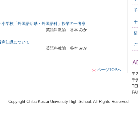
千
千
い小学校「外国語活動・外国語科」授業の一考察
 谷本 みか
情
音声知識について
ご
 谷本 みか
ページTOPへ
〒2
千
TEL
FAX
Copyright Chiba Keizai University High School. All Rights Reserved.