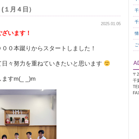
 (１月４日）
千
千
2025.01.05
ございます！
情
ご
０００本蹴りからスタートしました！
て日々努力を重ねていきたいと思います
〒2
すm(_ _)m
千
TEL
FAX