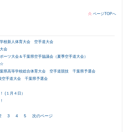
ページTOPへ
学校新人体育大会 空手道大会
大会
ポーツ大会＆千葉県空手協議会（夏季空手道大会）
☆
葉県高等学校総合体育大会 空手道競技 千葉県予選会
校空手道大会 千葉県予選会
！ (１月４日）
！
2
3
4
5
次のページ