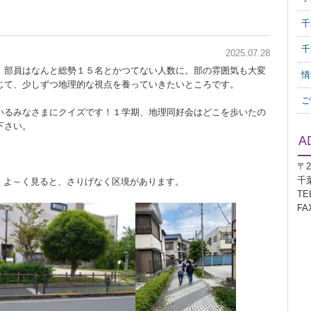
千
千
2025.07.28
、部員はなんと総勢１５名とかつてない人数に。部の雰囲気も大変
情
じて、少しずつ地理的な視点を養っていきたいところです。
ご
いるみなさまにクイズです！１学期、地理同好会はどこを歩いたの
下さい。
〒2
千
目！よ～く見ると、さりげなく区境があります。
TEL
FAX