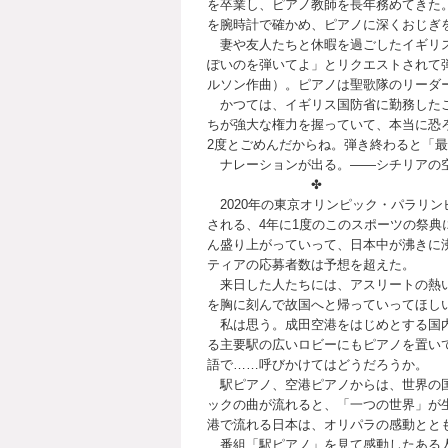
を卒業し、ピアノ教師を長年務めてきた
を腕時計で確かめ、ピアノに深くおじぎ
妻や友人たちと休暇を過ごしたイギリス
ぽいのを弾いてよ」とリクエストされて
ルソン作曲）。ピアノは聖歌隊のリーダ
かつては、イギリス国防省に勤務したこ
ちが強大な権力を握っていて、本当に恐
2度とごめんだからね。弾き終わると「
ナレーションが出る。――シチリアの空
✤
2020年の東京オリンピック・パラリ
される、4年に1度のこのスポーツの祭
ん盛り上がっていって、日本中が沸きに
ティアの応募者数は予想を超えた。
来日した人たちには、アスリートの熱い
を胸に刻んで故国へと帰っていってほし
私は思う。成田空港をはじめとする国内
る主要駅の広いロビーにもピアノを置い
語で……呼びかけてはどうだろうか。
駅ピアノ、空港ピアノからは、世界の国
ックの曲が流れると、「一つの世界」が
港で流れる日本は、オリパラの感動とと
番組「駅ピアノ」を見て感動したある人