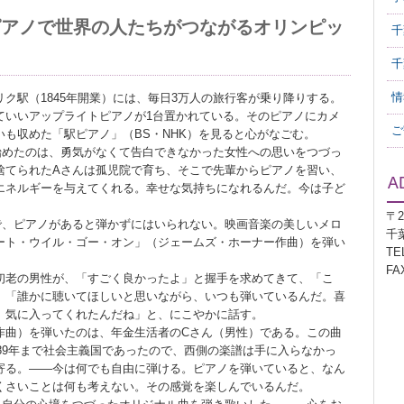
ピアノで世界の人たちがつながるオリンピッ
千
千
情
駅（1845年開業）には、毎日3万人の旅行客が乗り降りする。
ていいアップライトピアノが1台置かれている。そのピアノにカメ
ご
も収めた「駅ピアノ」（BS・NHK）を見ると心がなごむ。
めたのは、勇気がなくて告白できなかった女性への思いをつづっ
捨てられたAさんは孤児院で育ち、そこで先輩からピアノを習い、
エネルギーを与えてくれる。幸せな気持ちになれるんだ。今は子ど
〒2
、ピアノがあると弾かずにはいられない。映画音楽の美しいメロ
千
ート・ウイル・ゴー・オン」（ジェームズ・ホーナー作曲）を弾い
TEL
FAX
老の男性が、「すごく良かったよ」と握手を求めてきて、「こ
。「誰かに聴いてほしいと思いながら、いつも弾いているんだ。喜
、気に入ってくれたんだね」と、にこやかに話す。
曲）を弾いたのは、年金生活者のCさん（男性）である。この曲
989年まで社会主義国であったので、西側の楽譜は手に入らなかっ
寄る。――今は何でも自由に弾ける。ピアノを弾いていると、なん
くさいことは何も考えない。その感覚を楽しんでいるんだ。