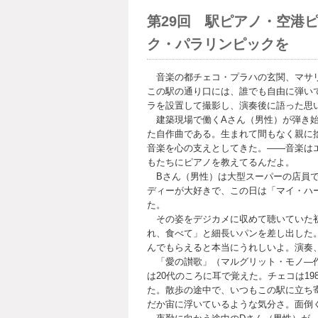
第29回 駅ピアノ・空港
ク・パラリンピックを
音楽の都チェコ・プラハの玄関、マサリク
この駅の通り口には、誰でも自由に弾い
ラを設置して撮影し、演奏後に語った思い
建築現場で働くAさん（男性）が弾き始
た自作曲である。生まれて間もなく親に
音楽を心の支えとしてきた。――音楽は
もたちにピアノを教えてるんだよ。
Bさん（男性）は大型スーパーの店員で
ディーが大好きで、この日は「マイ・ハ
た。
その姿をデジカメに収めて聴いていた初
れ、食べて」と細長いパンを差し出した
んでもらえると本当にうれしいよ。演奏
「愛の讃歌」（マルグリット・モノ―作
は20代のころに耳で覚えた。チェコは1
た。散歩の途中で、いつもこの駅に立ち
だか宙に浮いているような気分さ。面倒