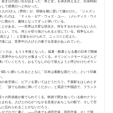
。若き日の思い出が詰まった「男と女」を弾き終えると、出発時刻
をして搭乗口へと向かった。
人のJさん（男性）が、荷物を横に置いて腰かけた。「ジャズっ
弾いたのは、「ティル・ゼア・ウォズ・ユ―」（メレディス・ウイ
ーに教わり、趣味となってずっと弾いている。
とがある。――世界は大変な状況さ。何をするかわからない人た
ろしい。でも、何とか切り抜けられると信じている。戦争なんか、
最高だよ！」と言葉をかけられて、ニッコリと応えた。
港には、世界中の人びとの奏でる音楽があふれていた。
ンピックは、もう１年後となった。猛暑・酷暑となる夏の日本で開催
典に世界中から人びとが集まってくる。オリンピックモードはどんど
沸いていくだろう。おもてなしの心で迎えようと呼びかけたボラン
闘いに酔いしれるとともに「日本は素敵な国だった」という印象
い。
の各空港に、ピアノを置いてはどうだろう。千葉駅をはじめとす
て、「誰でも自由に弾いてください」と英語で中国語で、フランス
々の民俗曲が奏でられてくる。映画で聞き知っている曲やクラシ
生まれる。人びとの心がつながる音楽があちこちの駅で、そして空
もに忘れられることがないだろう。
がブログに書く。――日本でも成田空港、羽田空港、そして関