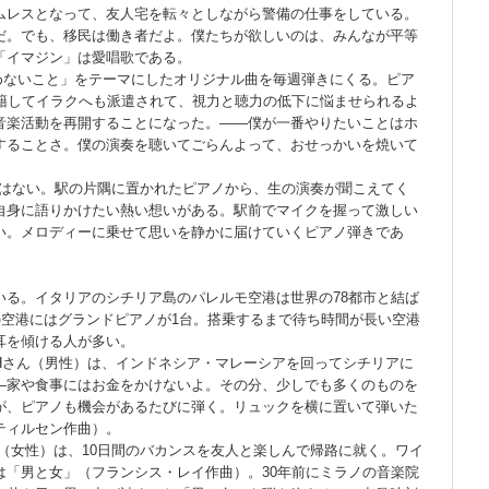
ムレスとなって、友人宅を転々としながら警備の仕事をしている。
だ。でも、移民は働き者だよ。僕たちが欲しいのは、みんなが平等
「イマジン」は愛唱歌である。
ないこと」をテーマにしたオリジナル曲を毎週弾きにくる。ピア
在籍してイラクへも派遣されて、視力と聴力の低下に悩ませられるよ
音楽活動を再開することになった。――僕が一番やりたいことはホ
することさ。僕の演奏を聴いてごらんよって、おせっかいを焼いて
はない。駅の片隅に置かれたピアノから、生の演奏が聞こえてく
自身に語りかけたい熱い想いがある。駅前でマイクを握って激しい
い。メロディーに乗せて思いを静かに届けていくピアノ弾きであ
る。イタリアのシチリア島のパレルモ空港は世界の78都市と結ば
の空港にはグランドピアノが1台。搭乗するまで待ち時間が長い空港
耳を傾ける人が多い。
さん（男性）は、インドネシア・マレーシアを回ってシチリアに
―家や食事にはお金をかけないよ。その分、少しでも多くのものを
が、ピアノも機会があるたびに弾く。リュックを横に置いて弾いた
ティルセン作曲）。
（女性）は、10日間のバカンスを友人と楽しんで帰路に就く。ワイ
は「男と女」（フランシス・レイ作曲）。30年前にミラノの音楽院