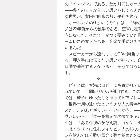
の「イマジン」である。数か月前にホー
――多くの人々が苦しい思いをしてるん
な世界だ。貧困や飢餓の無い平和を願う
ホームレスのGさん（男性）は、「諦め
ノは22年前からの独学である。空軍に
うになった。それで、かつて夢みていた
ームレスの友人たちを、音楽で手助けを
いるんだ。
スピーカーから流れてくるCDの楽曲で
る。弾き手には伝えたい思いがあって、
口調で演説する人がいるが、そうではな
る。
✤
ピアノは、空港のロビーにも置かれてい
れていて、年間530万人が利用する。こ
では、椅子にゆったりと座ってピアノに
世界一周の途中だというチリ人の青年H
来た。このあとギリシャへと向かう。―
見たいから。ギターを携えての旅である
のは、「ある午後のかぞえ詩」（ヤン・
北イタリアに住むフィリピン人のIさん
ンを飲んでほろ酔い気分で弾き始めたの