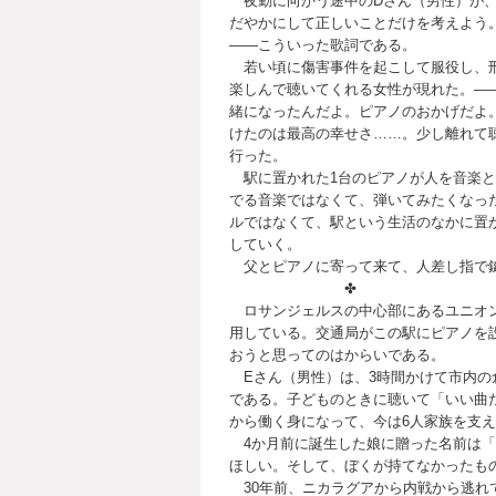
夜勤に向かう途中のDさん（男性）が、
だやかにして正しいことだけを考えよう
――こういった歌詞である。
若い頃に傷害事件を起こして服役し、刑
楽しんで聴いてくれる女性が現れた。―
緒になったんだよ。ピアノのおかげだよ
けたのは最高の幸せさ……。少し離れて
行った。
駅に置かれた1台のピアノが人を音楽と
でる音楽ではなくて、弾いてみたくなっ
ルではなくて、駅という生活のなかに置
していく。
父とピアノに寄って来て、人差し指で鍵
✤
ロサンジェルスの中心部にあるユニオン駅
用している。交通局がこの駅にピアノを設
おうと思ってのはからいである。
Eさん（男性）は、3時間かけて市内の
である。子どものときに聴いて「いい曲
から働く身になって、今は6人家族を支
4か月前に誕生した娘に贈った名前は「
ほしい。そして、ぼくが持てなかったも
30年前、ニカラグアから内戦から逃れ