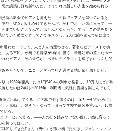
自分の心境をつづったオリジナル曲を弾き歌いした。――心をお
。悪の誘惑に打ち勝つんだ。そうすれば新しい人生を始められる
務所の教会でピアノを覚えた。この駅でピアノを弾いていると、
―突然、彼女が話しかけてきたんだ。それでお互い気に入って、一
。今までいいことなんて、ほとんどなかった。でも、この愛を見つ
聴いていた彼女が寄ってきてキスをし、2人は腕を組んで街に出て
出遭わせ、そして、人と人を出遭わせる。著名なピアニストが奏
た「ある市民」が奏でる音楽が構内に響く。音響効果の整ったホー
かれたピアノ、その音色が「出遭いのドラマ」を様ざまにつくりだ
盤をたたいて、ニコッと笑って行き過ぎる幼い姉と弟もいた。
（1939年開業）には1日540本の列車が発着し、10万人ほどが利
置したのは2年前の2016年、利用者に気軽に音楽を楽しんでもら
倉庫に出勤してくる。この駅で必ず弾くのは「エリーゼのために」
だ」と感動し、弾きたくなってしまって学校で練習を重ねた。13歳
えている。
エリーゼ」である。――人の心を踏みつけない優しい娘に育って
のを持ってほしい。
て移民してきたFさん（男性）が歌い奏でたのは、ジョン・レノン