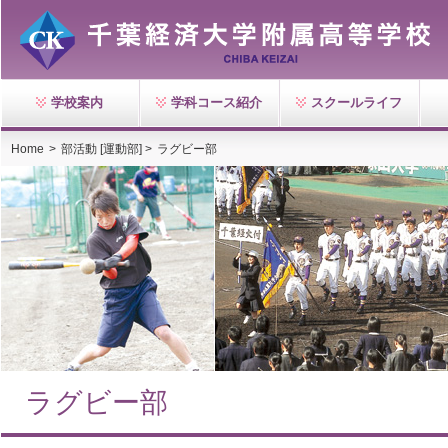
学校案内
学科コース紹介
スクールライフ
Home
>
部活動 [運動部] >
ラグビー部
ラグビー部