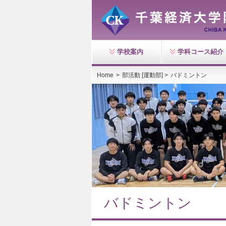
学校案内
学科コース紹介
Home
>
部活動 [運動部] >
バドミントン
バドミントン