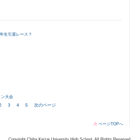
年生引退レース？
トン大会
2
3
4
5
次のページ
ページTOPへ
Copyright Chiba Keizai University High School. All Rights Reserved.