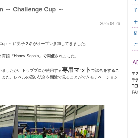
 ～ Challenge Cup ～
千
千
2025.04.26
情
llenge Cup ～ に男子２名がオープン参加してきました。
ご
『Honey Sophia』で開催されました。
専用マット
いましたが、トッププロが使用する
で試合をするこ
〒2
。また、レベルの高い試合を間近で見ることができモチベーション
千
TEL
FAX