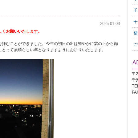
千
千
2025.01.08
しくお願いいたします。
情
を拝むことができました。今年の初日の出は鮮やかに雲の上から顔
ご
にとって素晴らしい年となりますようにお祈りいたします。
〒2
千
TEL
FAX