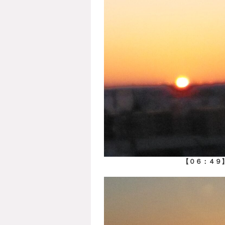
【０６：４９