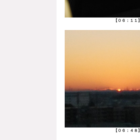
【０６：１１
【０６：４８