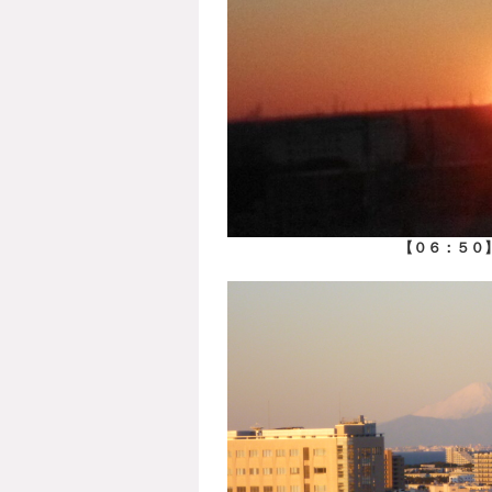
【０６：５０